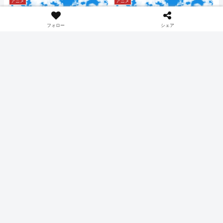
アニメ
アニメ
フォロー
シェア
新アニポケ 第141話 感想
新アニポケ 第144話 感想
「READY GO！ユナイトバ
「ナヴィの小さな大冒
トル！！」 ポケモンユナイ
険！」【アニメ ポケットモ
トコラボ回【アニメ ポケッ
ンスター ワンダーボヤージ
こちらの記事は、新アニポケ ワン
こちらの記事は、新アニポケ ワン
トモンスター ワンダーボヤ
ュ編】
ダーボヤージュ編 141話の感想記
ダーボヤージュ編 144話の感想記
事です。最新話のネタバレになる
事です。最新話のネタバレになる
ージュ編】
内容も含まれるので未試聴の方は
内容も含まれるので未試聴の方は
ご注意を。
ご注意を。
アニメ
アニメ
新アニポケ 第138話 感想
新アニポケ 第140話 感想
「偽ライジングボルテッカ
「パンパンパン！ミニぐる
ーズ登場！？」 偽リコママ
みん！！」 メタモンがへん
とメガライチュウXY登場
しんする理由【アニメ ポケ
こちらの記事は、新アニポケ ワン
こちらの記事は、新アニポケ ワン