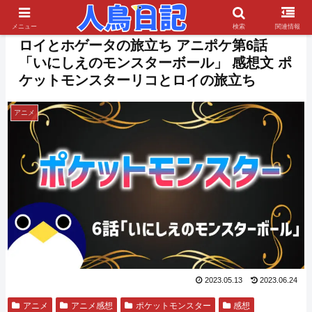
PR
メニュー
検索
関連情報
ロイとホゲータの旅立ち アニポケ第6話
「いにしえのモンスターボール」 感想文 ポ
ケットモンスターリコとロイの旅立ち
アニメ
2023.05.13
2023.06.24
アニメ
アニメ感想
ポケットモンスター
感想