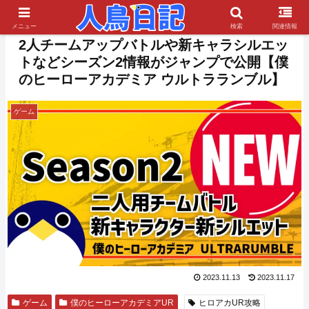
PR
メニュー
検索
関連情報
2人チームアップバトルや新キャラシルエッ
トなどシーズン2情報がジャンプで公開【僕
のヒーローアカデミア ウルトラランブル】
ゲーム
2023.11.13
2023.11.17
ゲーム
僕のヒーローアカデミアUR
ヒロアカUR攻略