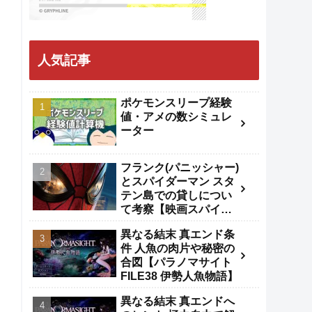
人気記事
ポケモンスリープ経験
値・アメの数シミュレ
ーター
フランク(パニッシャー)
とスパイダーマン スタ
テン島での貸しについ
て考察【映画スパイダ
ーマンBND】
異なる結末 真エンド条
件 人魚の肉片や秘密の
合図【パラノマサイト
FILE38 伊勢人魚物語】
異なる結末 真エンドへ