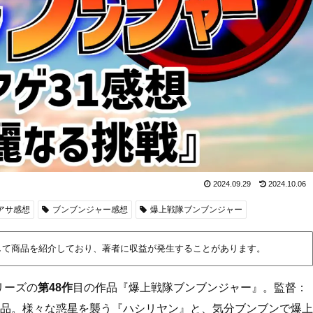
2024.09.29
2024.10.06
アサ感想
ブンブンジャー感想
爆上戦隊ブンブンジャー
して商品を紹介しており、著者に収益が発生することがあります。
リーズの
第48作
目の作品『爆上戦隊ブンブンジャー』。監督：
品。様々な惑星を襲う『ハシリヤン』と、気分ブンブンで爆上