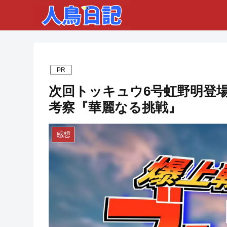
PR
次回トッキュウ6号虹野明登場
考察『華麗なる挑戦』
感想