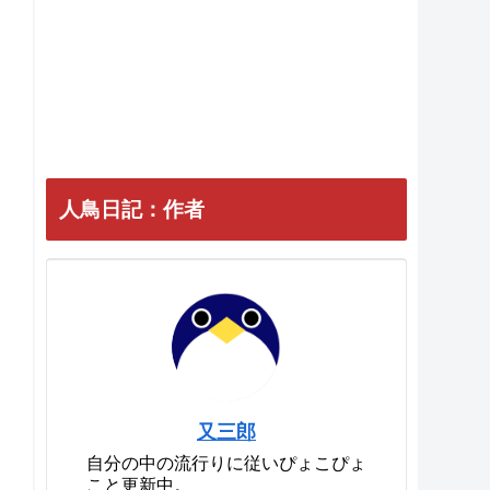
人鳥日記：作者
又三郎
自分の中の流行りに従いぴょこぴょ
こと更新中。