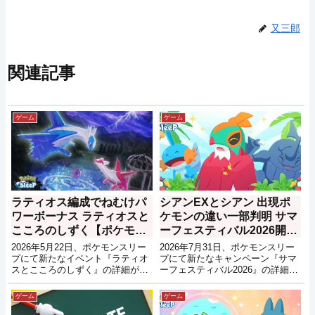
又三郎
関連記事
ゲーム
ゲーム
ラティオス編成でねむけパ
シアンEXとシアン 出現ポ
ワーボーナス ラティオスと
ケモンの違い一部判明 サマ
こころのしずく【ポケモン
ーフェスティバル2026開催
スリープ】
【ポケモンスリープ】
2026年5月22日、ポケモンスリー
2026年7月31日、ポケモンスリー
プにて新たなイベント『ラティオ
プにて新たなキャンペーン『サマ
スとこころのしずく』の詳細が告
ーフェスティバル2026』の詳細が
知されました。
発表されました。
ゲーム
ゲーム