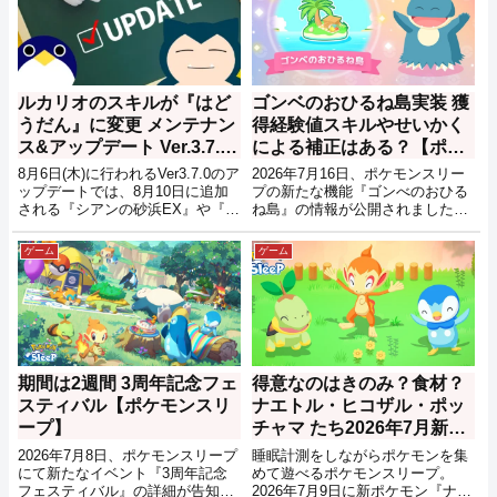
ルカリオのスキルが『はど
ゴンベのおひるね島実装 獲
うだん』に変更 メンテナン
得経験値スキルやせいかく
ス&アップデート Ver.3.7.0
による補正はある？【ポケ
ポケモンスリープ【2026年
モンスリープ】
8月6日(木)に行われるVer3.7.0のア
2026年7月16日、ポケモンスリー
8月6日】
ップデートでは、8月10日に追加
プの新たな機能『ゴンべのおひる
される『シアンの砂浜EX』や『サ
ね島』の情報が公開されました。
マーフェスティバル2026』の準備
ポケモンスリープ3周年となる
が行われ、ルカリオのスキルがゆ
7/20に実装される新機能となって
ゲーム
ゲーム
めのかけらゲットSから『はどう
おり、おてつだいポケモンを一匹
だん(ゆめのかけらゲットＳ)』へ
預けることで育成が可能となるよ
と変更、ピクシーのスキル発動率
うです。
が向上などの調整も行われるよう
です。
期間は2週間 3周年記念フェ
得意なのはきのみ？食材？
スティバル【ポケモンスリ
ナエトル・ヒコザル・ポッ
ープ】
チャマ たち2026年7月新実
装【ポケスリ】
2026年7月8日、ポケモンスリープ
睡眠計測をしながらポケモンを集
にて新たなイベント『3周年記念
めて遊べるポケモンスリープ。
フェスティバル』の詳細が告知さ
2026年7月9日に新ポケモン『ナエ