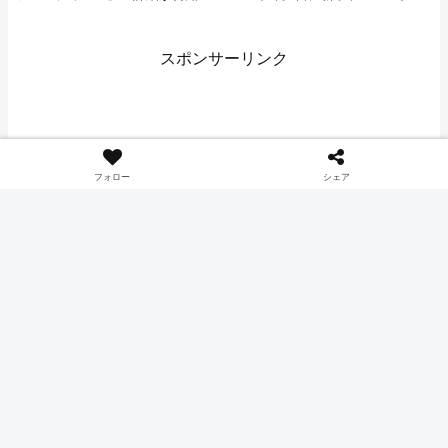
れました。
トル』『ヒコザル』『ポッチャ
マ』とその進化系が実装されるこ
とが告知されました。
スポンサーリンク
フォロー
シェア