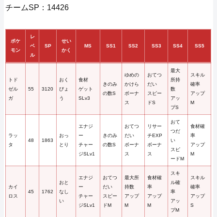
チームSP：14426
レ
ポケ
せい
ベ
SP
MS
SS1
SS2
SS3
SS4
SS5
モン
かく
ル
最大
ゆめの
おてつ
スキル
トド
おく
食材
所持
きのみ
かけら
だい
確率
ゼル
55
3120
びょ
ゲット
数
の数S
ボーナ
スピー
アップ
ガ
う
SLv3
アッ
ス
ドS
M
プS
おて
エナジ
おてつ
リサー
食材確
つだ
ラッ
おっ
ー
きのみ
だい
チEXP
率
48
1863
い
タ
とり
チャー
の数S
ボーナ
ボーナ
アップ
スピ
ジSLv1
ス
ス
M
ードM
スキ
エナジ
おてつ
最大所
食材確
スキル
おと
ル確
カイ
ー
だい
持数
率
確率
45
1762
なし
率
ロス
チャー
スピー
アップ
アップ
アップ
い
アッ
ジSLv1
ドM
M
M
S
プM