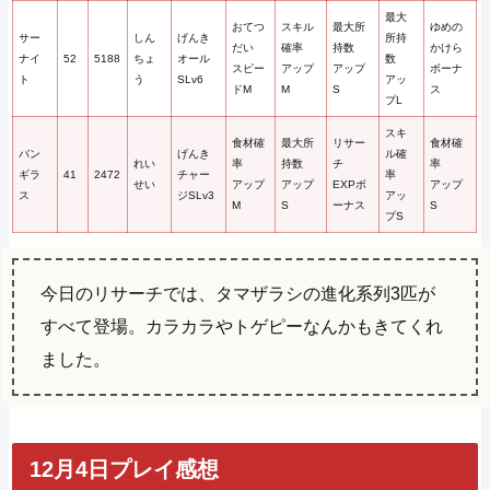
最大
おてつ
スキル
最大所
ゆめの
サー
しん
げんき
所持
だい
確率
持数
かけら
ナイ
52
5188
ちょ
オール
数
スピー
アップ
アップ
ボーナ
ト
う
SLv6
アッ
ドM
M
S
ス
プL
スキ
食材確
最大所
リサー
食材確
バン
げんき
ル確
れい
率
持数
チ
率
ギラ
41
2472
チャー
率
せい
アップ
アップ
EXPボ
アップ
ス
ジSLv3
アッ
M
S
ーナス
S
プS
今日のリサーチでは、タマザラシの進化系列3匹が
すべて登場。カラカラやトゲピーなんかもきてくれ
ました。
12月4日プレイ感想