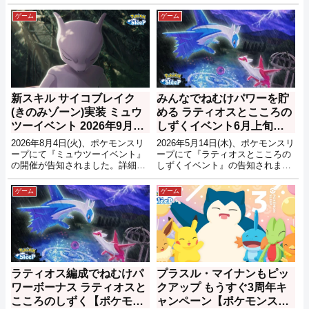
又三郎
自分の中の流行りに従いぴょこぴょこと更新
中。
最近はゲーム実況関連情報とかが主体です。
ブログアップ前に見つけた情報は速報的にXで
更新しています。
シェアはこちらから
X
Facebook
はてブ
コピー
0
0
又三郎をフォローする
0