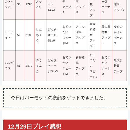
カメッ
おっ
率
率
回復
30
1794
ット
数
確率
クス
とり
アップ
アップ
ボーナ
SLv3
アッ
アップS
S
M
ス
プL
最大
おてつ
スキル
最大所
ゆめの
しん
げんき
所持
サーナ
だい
確率
持数
かけら
52
5188
ちょ
オール
数
イト
スピー
アップ
アップ
ボーナ
う
SLv6
アッ
ドM
M
L
ス
プS
おて
おてつ
食材確
おてつ
のう
げんき
つだ
最大所
バンギ
だい
率
だい
41
2472
てん
チャー
い
持数
ラス
スピー
アップ
ボーナ
き
ジSLv3
スピ
アップL
ドM
M
ス
ードS
今日はパーモットの寝顔をゲットできました。
12月29日プレイ感想