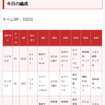
今日の編成
チームSP：15211
レ
ポケモ
せい
ベ
SP
MS
SS1
SS2
SS3
SS4
SS5
ン
かく
ル
おて
ゆめの
食材確
スキル
おく
食材ゲ
つだ
トドゼ
きのみ
かけら
率
確率
55
3120
びょ
ット
い
ルガ
の数S
ボーナ
アップ
アップ
う
SLv3
スピ
ス
S
M
ードS
最大
エナジ
おてつ
睡眠
しん
所持
食材確
オーダ
ー
きのみ
だい
EXP
48
2567
ちょ
数
率
イル
チャー
の数S
スピー
ボーナ
う
アッ
アップS
ジSLv3
ドS
ス
プL
最大
食材確
食材確
げんき
食材ゲ
所持
スキル