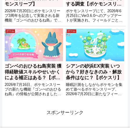
モンスリープ】
する調査【ポケモンスリー
プ2026年6月25日アップデ
2026年7月20日にポケモンスリー
ポケモンスリープにて、2026年6
ート】
プ3周年を記念して実装される新
月25日にVer3.6.0へのアップデー
機能『ゴンベのおひるね島』で獲
トが実施され、フィールドごとに
得できる経験値、必要日数のシミ
出現するポケモンが変更されまし
ュレーターです。
た。この記事では、アップデート
ゲーム
ゲーム
の前後での出現するポケモンの変
化をまとめていきます。
ゴンベのおひるね島実装 獲
シアンの砂浜EX実装 いつ
得経験値スキルやせいかく
から？好きなきのみ・解放
による補正はある？【ポケ
条件はなに？【ポケスリ】
モンスリープ】
2026年7月16日、ポケモンスリー
睡眠計測をしながらポケモンを集
プの新たな機能『ゴンべのおひる
めて遊べるポケモンスリープ、
ね島』の情報が公開されました。
2026年7月20日に新たなフィール
ポケモンスリープ3周年となる
ド『シアンの砂浜EX』の実装が告
7/20に実装される新機能となって
知されました。ワカクサ本島EXに
おり、おてつだいポケモンを一匹
続く、新たなEXフィールドとなる
スポンサーリンク
預けることで育成が可能となるよ
ようです。
うです。