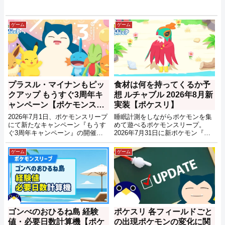
ゲーム
ゲーム
プラスル・マイナンもピッ
食材は何を持ってくるか予
クアップ もうすぐ3周年キ
想 ルチャブル 2026年8月新
ャンペーン【ポケモンスリ
実装【ポケスリ】
ープ】
2026年7月1日、ポケモンスリープ
睡眠計測をしながらポケモンを集
にて新たなキャンペーン『もうす
めて遊べるポケモンスリープ。
ぐ3周年キャンペーン』の開催が
2026年7月31日に新ポケモン『ル
告知されました。
チャブル 』が実装されることが告
知されました。
ゲーム
ゲーム
ゴンべのおひるね島 経験
ポケスリ 各フィールドごと
値・必要日数計算機【ポケ
の出現ポケモンの変化に関