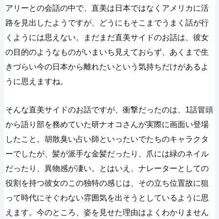
アリーとの会話の中で、直美は日本ではなくアメリカに活
路を見出したようですが、どうにもそこまでうまく話が行
くようには思えない。まだまだ直美サイドのお話は、彼女
の目的のようなものがいまいち見えておらず、あくまで生
きづらい今の日本から離れたいという気持ちだけがあるよ
うに思えますね。
そんな直美サイドのお話ですが、衝撃だったのは、1話冒頭
から語り部を務めていた研ナオコさんが実際に画面い登場
したこと。胡散臭い占い師といったいでたちのキャラクタ
ーでしたが、髪が派手な金髪だったり、爪には緑のネイル
だったり、異物感が凄い。とはいえ、ナレーターとしての
役割を持つ彼女のこの独特の感じは、その立ち位置故に狙
って時代にそぐわない雰囲気を出そうとしているように思
えます。今のところ、姿を見せた理由はよくわかりません