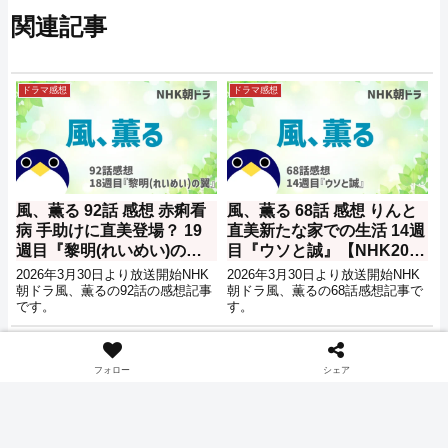
関連記事
ドラマ感想
ドラマ感想
風、薫る 92話 感想 赤痢看
風、薫る 68話 感想 りんと
病 手助けに直美登場？ 19
直美新たな家での生活 14週
週目『黎明(れいめい)の
目『ウソと誠』【NHK2026
翼』【NHK2026年前期朝ド
年前期朝ドラ】
2026年3月30日より放送開始NHK
2026年3月30日より放送開始NHK
ラ】
朝ドラ風、薫るの92話の感想記事
朝ドラ風、薫るの68話感想記事で
です。
す。
ドラマ感想
ドラマ感想
フォロー
シェア