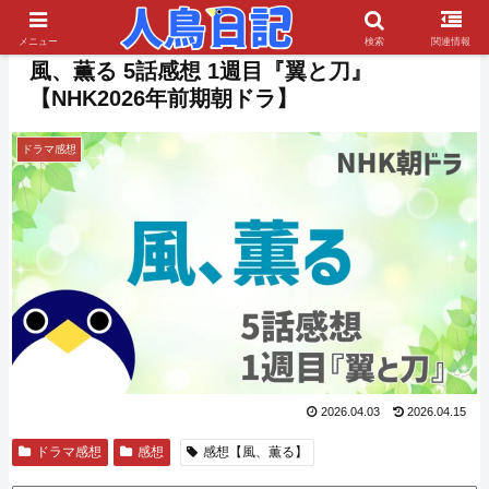
PR
メニュー
検索
関連情報
風、薫る 5話感想 1週目『翼と刀』
【NHK2026年前期朝ドラ】
ドラマ感想
2026.04.03
2026.04.15
ドラマ感想
感想
感想【風、薫る】