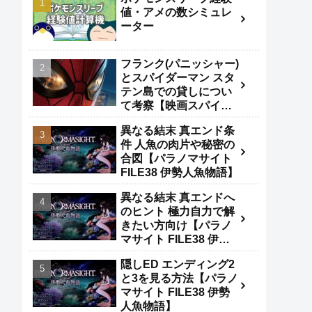
値・アメの数シミュレ
ーター
フランク(パニッシャー)
とスパイダーマン スタ
テン島での貸しについ
て考察【映画スパイダ
ーマンBND】
異なる結末 真エンド条
件 人魚の肉片や秘密の
合図【パラノマサイト
FILE38 伊勢人魚物語】
異なる結末 真エンドへ
のヒント 極力自力で解
きたい方向け【パラノ
マサイト FILE38 伊勢
人魚物語】
隠しED エンディング2
と3を見る方法【パラノ
マサイト FILE38 伊勢
人魚物語】