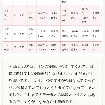
ナス
おてつ
バタ
リサ
せっ
食材ゲッ
スキル
最大所
だい
食材確
フリ
24
850
ーチ
かち
トSL3
確率S
持S
スピー
率S
ー
EXP
ドM
マグ
さみ
エナジー
最大所
最大
きのみ
スキル
食材確
マラ
20
825
しが
SLv2
持S
所持L
の数S
確率M
率S
シ
り
カメ
てれ
食材ゲッ
睡眠
食材
スキル
最大所
最大所
18
743
ール
や
トSLV1
EXP
確率S
確率S
持S
持L
今日は☆3のゴクリンの寝顔が登場してくれて、目
標に向けて1つ寝顔追加となりました。まだまだ全
然遠いです。しかし、今更ですが今日なんてぐっす
り50％超えていてもうとうとタイプになってしまい
ました。これまでのデータとの比較ということもあ
るのでしょうが、なかなか衝撃的です。