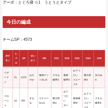
アーボ：とぐろ寝 ☆1 うとうとタイプ
今日の編成
チームSP：4573
レ
ポケ
せい
ベ
SP
MS
SS1
SS2
SS3
SS4
SS5
モン
かく
ル
おてつ
リザ
おだ
食材ゲッ
スキル
食材
だい
最大所
きのみ
ード
31
1370
やか
トSLv3
確率S
確率S
スピー
持S
S
ン
ドS
おて
おてつ
ゴロ
つだ
すな
エナジー
最大所
食材確
だい
スキル
ーニ
16
785
い
お
SLv2
持S
率M
スピー
確率S
ャ
ボー
ドS