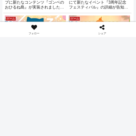
プに新たなコンテンツ『ゴンベの
にて新たなイベント『3周年記念
おひるね島』が実装されました。
フェスティバル』の詳細が告知さ
こちらは、ゴンベのいる島に一匹
れました。
ポケモンを預けることで毎日一緒
ゲーム
ゲーム
に睡眠をしなくても経験値が手に
入るという物。最初、ゴンベのお
ひるね島に行く方法がわかりにく
フォロー
シェア
かったので、その他の仕様なども
合わせて情報をメモしておきま
す。
プラスル・マイナンもピッ
得意なのはきのみ？食材？
クアップ もうすぐ3周年キ
ナエトル・ヒコザル・ポッ
ャンペーン【ポケモンスリ
チャマ たち2026年7月新実
ープ】
装【ポケスリ】
2026年7月1日、ポケモンスリープ
睡眠計測をしながらポケモンを集
にて新たなキャンペーン『もうす
めて遊べるポケモンスリープ。
ぐ3周年キャンペーン』の開催が
2026年7月9日に新ポケモン『ナエ
告知されました。
トル』『ヒコザル』『ポッチャ
マ』とその進化系が実装されるこ
ゲーム
ゲーム
とが告知されました。
みんなでねむけパワーを貯
ゴンベのおひるね島実装 獲