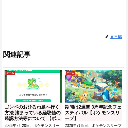
又三郎
関連記事
ゲーム
ゲーム
ゴンベのおひるね島へ行く
期間は2週間 3周年記念フェ
方法 溜まっている経験値の
スティバル【ポケモンスリ
確認方法等について 【ポケ
ープ】
モンスリープ】
2026年7月20日、ポケモンスリー
2026年7月8日、ポケモンスリープ