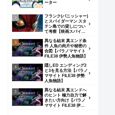
ーター
フランク(パニッシャー)
とスパイダーマン スタ
テン島での貸しについ
て考察【映画スパイダ
ーマンBND】
異なる結末 真エンド条
件 人魚の肉片や秘密の
合図【パラノマサイト
FILE38 伊勢人魚物語】
隠しED エンディング2
と3を見る方法【パラノ
マサイト FILE38 伊勢
人魚物語】
異なる結末 真エンドへ
のヒント 極力自力で解
きたい方向け【パラノ
マサイト FILE38 伊勢
人魚物語】