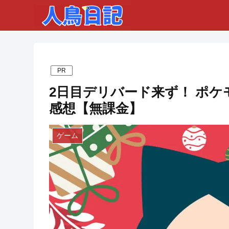
PR
2日目デリバード来ず！ ポケモ
感想【無課金】
ゲーム