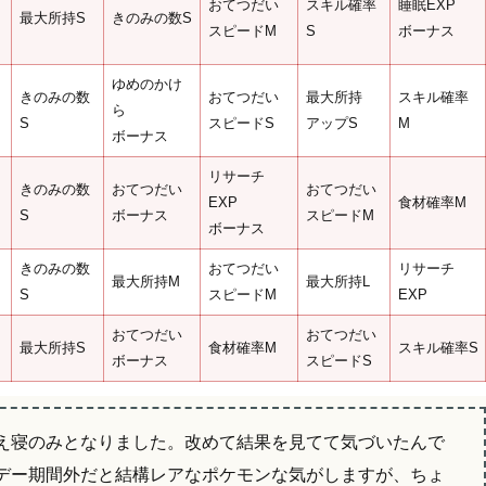
おてつだい
スキル確率
睡眠EXP
最大所持S
きのみの数S
スピードM
S
ボーナス
ゆめのかけ
きのみの数
おてつだい
最大所持
スキル確率
ら
S
スピードS
アップS
M
ボーナス
リサーチ
きのみの数
おてつだい
おてつだい
EXP
食材確率M
S
ボーナス
スピードM
ボーナス
きのみの数
おてつだい
リサーチ
最大所持M
最大所持L
S
スピードM
EXP
おてつだい
おてつだい
最大所持S
食材確率M
スキル確率S
ボーナス
スピードS
え寝のみとなりました。改めて結果を見てて気づいたんで
デー期間外だと結構レアなポケモンな気がしますが、ちょ