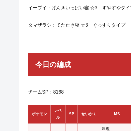
イーブイ：げんきいっぱい寝 ☆3 すやすやタイ
タマザラシ：てたたき寝 ☆3 ぐっすりタイプ
今日の編成
チームSP：8168
レベ
ポケモン
SP
せいかく
MS
ル
料理