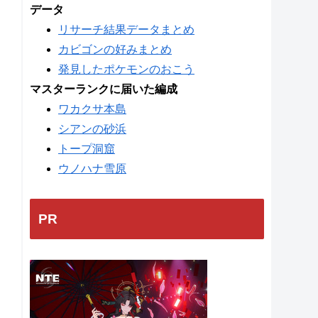
データ
リサーチ結果データまとめ
カビゴンの好みまとめ
発見したポケモンのおこう
マスターランクに届いた編成
ワカクサ本島
シアンの砂浜
トープ洞窟
ウノハナ雪原
PR