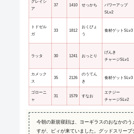
グレイシ
37
1410
せっかち
パワーアップ
ア
SLv2
トドゼル
おくびょ
33
1812
食材ゲットSLv3
ガ
う
げんき
ラッタ
30
1241
おっとり
チャージSLv1
カメック
のうてん
35
2126
食材ゲットSLv3
ス
き
ゴローニ
エナジー
31
1579
すなお
ャ
チャージSLv2
今朝の新規寝顔は、ヨーギラスのおなかのう
すが、ピィが来ていました。グッドスリープ