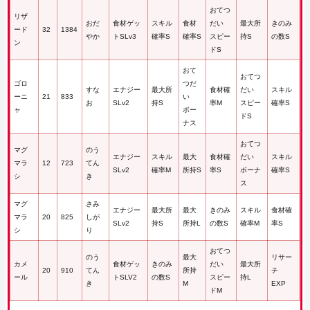
おてつ
リザ
おだ
食材ゲッ
スキル
食材
だい
最大所
きのみ
ード
32
1384
やか
トSLv3
確率S
確率S
スピー
持S
の数S
ン
ドS
おて
おてつ
ゴロ
つだ
すな
エナジー
最大所
食材確
だい
スキル
ーニ
21
833
い
お
SLv2
持S
率M
スピー
確率S
ャ
ボー
ドS
ナス
おてつ
マグ
のう
エナジー
スキル
最大
食材確
だい
スキル
マラ
12
723
てん
SLv2
確率M
所持S
率S
ボーナ
確率S
シ
き
ス
マグ
さみ
エナジー
最大所
最大
きのみ
スキル
食材確
マラ
20
825
しが
SLv2
持S
所持L
の数S
確率M
率S
シ
り
おてつ
のう
最大
リサー
カメ
食材ゲッ
きのみ
だい
最大所
20
910
てん
所持
チ
ール
トSLV2
の数S
スピー
持L
き
M
EXP
ドM