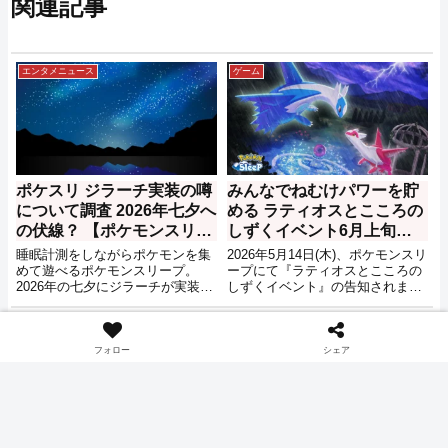
関連記事
エンタメニュース
ゲーム
ポケスリ ジラーチ実装の噂
みんなでねむけパワーを貯
について調査 2026年七夕へ
める ラティオスとこころの
の伏線？ 【ポケモンスリー
しずくイベント6月上旬開
プ】
始【ポケモンスリープ】
睡眠計測をしながらポケモンを集
2026年5月14日(木)、ポケモンスリ
めて遊べるポケモンスリープ。
ープにて『ラティオスとこころの
2026年の七夕にジラーチが実装さ
しずくイベント』の告知されまし
れるのでは？という噂をちらちら
た。
耳にしたのでその理由を調べてみ
ゲーム
ゲーム
ました。
フォロー
シェア
レベル70解放 同時にサブス
プラスル・マイナンもピッ