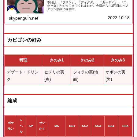
本日は、『プリン』、『ディグダ』、『ガーディ』、『コ
ラッタ』がやってきてくれました。今日から、2匹目のヒノ
アラシ順調に稼働中。
2023.10.18
skypenguin.net
カビゴンの好み
料理
きのみ1
きのみ2
きのみ3
デザート・ドリン
ヒメリの実
フィラの実(地
オボンの実
ク
(炎)
面)
(岩)
編成
レ
ポケ
せい
ベ
SP
MS
SS1
SS2
SS3
SS4
SS5
モン
かく
ル