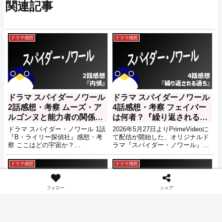
関連記事
ドラマ感想
ドラマ感想
ドラマ スパイダーノワール
ドラマ スパイダーノワール
2話感想・考察 ムーズ・ア
4話感想・考察 フェイバー
ルゴンヌと能力者の関係？
は何者？『繰り返される過
『内偵』【PrimeVideo】
ち』【PrimeVideo】
ドラマ スパイダー・ノワール 1話
2026年5月27日よりPrimeVideoに
『B・ライリー探偵社』感想・考
て配信が開始した、オリジナルド
察 ここはどの宇宙か？
ラマ『スパイダー・ノワール』の
【PrimeVideo】
4話『繰り返される過ち』の感想
記事になります。ネタバレも含ま
ドラマ感想
ドラマ感想
れますのでご注ください。
フォロー
シェア