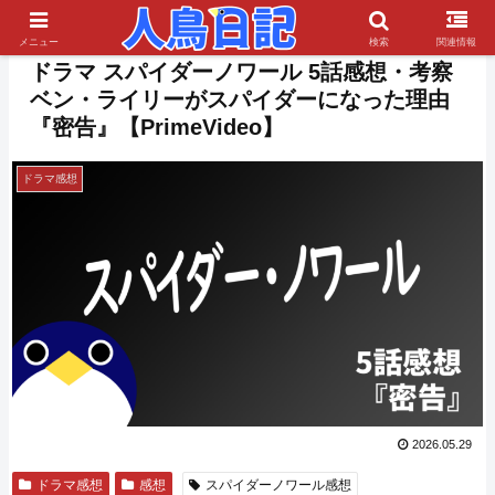
PR
メニュー
検索
関連情報
ドラマ スパイダーノワール 5話感想・考察
ベン・ライリーがスパイダーになった理由
『密告』【PrimeVideo】
ドラマ感想
2026.05.29
ドラマ感想
感想
スパイダーノワール感想