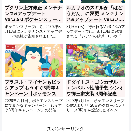
プクリン上方修正 メンテナ
ルカリオのスキルが『はど
ンス&アップデート
うだん』に変更 メンテナン
Ver.3.5.0 ポケモンスリープ
ス&アップデート Ver.3.7.0
【2026年5月21日】
ポケモンスリープ【2026年
ポケモンスリープにて、2025年5
8月6日(木)に行われるVer3.7.0のア
8月6日】
月18日にメンテナンスとアップデ
ップデートでは、8月10日に追加
ートの実施が告知されました。5
される『シアンの砂浜EX』や『サ
月21日(木)に行われるVer3.5.0のア
マーフェスティバル2026』の準備
ップデートでは、『ラティオスと
が行われ、ルカリオのスキルがゆ
ゲーム
ゲーム
こころのしずく』などのイベント
めのかけらゲットSから『はどう
の開催準備に加え、プクリンのお
だん(ゆめのかけらゲットＳ)』へ
てつだい時間、食材確率、最大所
と変更、ピクシーのスキル発動率
持数アップの上方修正。また、料
が向上などの調整も行われるよう
理のげんき回復量にも修正が入
です。
り、これまでよりげんきが少ない
ポケモンの回復量が上昇するよう
プラスル・マイナンもピッ
ドダイトス・ゴウカザル・
です。
クアップ もうすぐ3周年キ
エンペルト性能予想 シンオ
ャンペーン【ポケモンスリ
ウ御三家実装 3周年記念フ
ープ】
ェスティバル開催決定【ポ
2026年7月1日、ポケモンスリープ
2026年7月1日、ポケモンスリープ
ケモンスリープ】
にて新たなキャンペーン『もうす
公式Xより7月20日のグローバルリ
ぐ3周年キャンペーン』の開催が
リース3周年を記念したイベント
告知されました。
『3周年記念フェスティバル』の
開催が告知されました。
スポンサーリンク