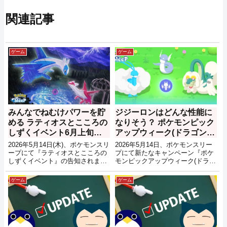
関連記事
ゲーム
ゲーム
みんなでねむけパワーを貯
ジジーロンはどんな性能に
める ラティオスとこころの
なりそう？ ポケモンピック
しずくイベント6月上旬開
アップウィーク(ドラゴン)
始【ポケモンスリープ】
vol.1【ポケモンスリープ】
2026年5月14日(木)、ポケモンスリ
2026年5月14日、ポケモンスリー
ープにて『ラティオスとこころの
プにて新たなキャンペーン『ポケ
しずくイベント』の告知されまし
モンピックアップウィーク(ドラゴ
た。
ン) vol.1』の開催が告知されまし
た。
ゲーム
ゲーム