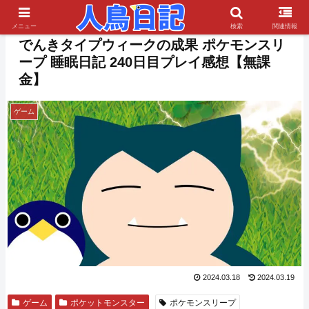
PR
メニュー
検索
関連情報
でんきタイプウィークの成果 ポケモンスリ
ープ 睡眠日記 240日目プレイ感想【無課
金】
ゲーム
2024.03.18
2024.03.19
ゲーム
ポケットモンスター
ポケモンスリープ