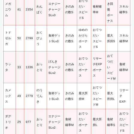
おてつ
メガ
エナジー
き回
わん
きのみ
だい
食材確
スキル
ニウ
41
2354
チャージ
復
ぱく
の数S
スピー
率M
確率S
ム
SLv3
ボー
ドS
ナス
ゆめの
おてつ
トド
おく
食材ゲッ
きのみ
かけら
だい
最大
スキル
ゼル
50
2799
びょ
トSLv3
の数S
ボーナ
スピー
所持S
確率M
ガ
う
ス
ドS
おて
おてつ
リサー
げんき
つだ
ラッ
おっ
きのみ
だい
チEXP
食材
33
1336
チャージ
い
タ
とり
の数S
ボーナ
ボーナ
確率M
SLv2
スピ
ス
ス
ードM
おてつ
カメ
のう
リサー
食材ゲッ
きのみ
最大所
だい
最大
ック
49
2779
てん
チ
トSLv3
の数S
持M
スピー
所持L
ス
き
EXP
ドM
おてつ
おてつ
ダグ
エナジー
おっ
食材
だい
最大所
食材
だい
トリ
25
977
チャージ
とり
確率M
ボーナ
持L
確率S
スピー
オ
SLv2
ス
ドS