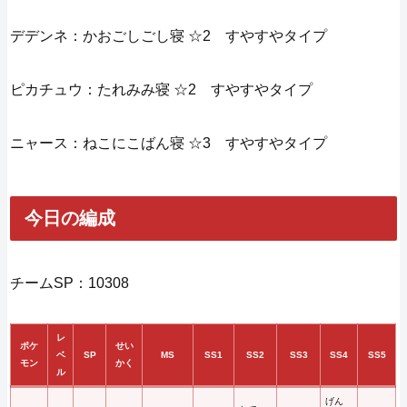
デデンネ：かおごしごし寝 ☆2 すやすやタイプ
ピカチュウ：たれみみ寝 ☆2 すやすやタイプ
ニャース：ねこにこばん寝 ☆3 すやすやタイプ
今日の編成
チームSP：10308
レ
ポケ
せい
ベ
SP
MS
SS1
SS2
SS3
SS4
SS5
モン
かく
ル
げん