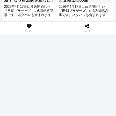
殺？ なぜ密造銃を送った？
と父朔太郎の謎
2026年4月17日に放送開始した
2026年4月17日に放送開始した
『田鎖ブラザーズ』の8話感想記
『田鎖ブラザーズ』の4話感想記
事です。ネタバレも含まれますの
事です。ネタバレも含まれますの
でご注意ください。
でご注意ください。
ドラマ感想
ドラマ感想
フォロー
シェア
田鎖ブラザーズ 7話 感想・
田鎖ブラザーズ 9話 感想・
考察 小池係長と五十嵐組の
考察 春子が犯人？ 殺された
関係？
漁師は彼女の父？
2026年4月17日に放送開始した
2026年4月17日に放送開始した
『田鎖ブラザーズ』の7話感想記
『田鎖ブラザーズ』の9話感想記
事です。ネタバレも含まれますの
事です。ネタバレも含まれますの
でご注意ください。
でご注意ください。
ドラマ感想
ドラマ感想