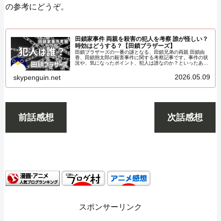
の参考にどうぞ。
田鎖家事件 両親を殺害の犯人を考察 誰が怪しい？
時効はどうする？【田鎖ブラザーズ】
田鎖ブラザーズの一番の謎となる、田鎖兄弟の両親 田鎖由
香、田鎖朔太郎の殺害事件に関する考察記事です。事件の状
況や、気になったポイント、犯人は誰なのか？といったあた
りを考察。更に、本作の鍵となりそうな、時効はどうなるの
か、という点も考えてみます。
2026.05.09
skypenguin.net
前話感想
次話感想
スポンサーリンク